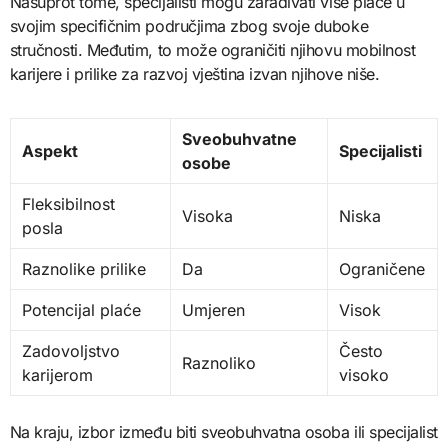
Nasuprot tome, specijalisti mogu zarađivati više plaće u
svojim specifičnim područjima zbog svoje duboke
stručnosti. Međutim, to može ograničiti njihovu mobilnost
karijere i prilike za razvoj vještina izvan njihove niše.
Sveobuhvatne
Aspekt
Specijalisti
osobe
Fleksibilnost
Visoka
Niska
posla
Raznolike prilike
Da
Ograničene
Potencijal plaće
Umjeren
Visok
Zadovoljstvo
Često
Raznoliko
karijerom
visoko
Na kraju, izbor između biti sveobuhvatna osoba ili specijalist