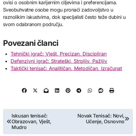
ovisi o osobnim karijernim ciljevima i preferencijama.
Sveobuhvatne osobe mogu pronaći zadovoljstvo u
raznolikim iskustvima, dok specijalisti često teže dubini u
svom odabranom području.
Povezani članci
Tehnički igrač: Vješt, Precizan, Discipliran
Defenzivni igrač: Strateški, Strpljiv, Pažljiv
Taktički tenisač: Analitičan, Metodičan, Izračunat
Post
Iskusan tenisač:
Novak Tenisač: Novi,
Obrazovan, Vješt,
Učenje, Osnovno
navigation
Mudro