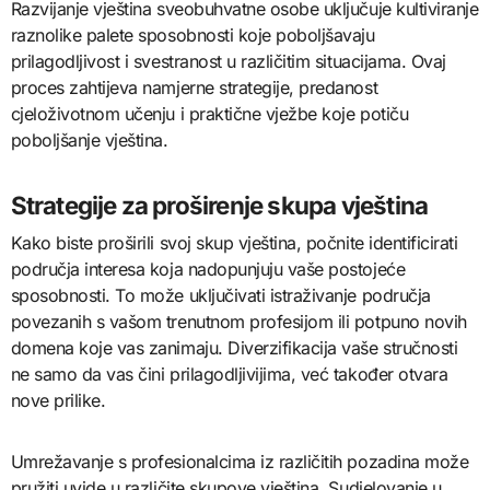
Razvijanje vještina sveobuhvatne osobe uključuje kultiviranje
raznolike palete sposobnosti koje poboljšavaju
prilagodljivost i svestranost u različitim situacijama. Ovaj
proces zahtijeva namjerne strategije, predanost
cjeloživotnom učenju i praktične vježbe koje potiču
poboljšanje vještina.
Strategije za proširenje skupa vještina
Kako biste proširili svoj skup vještina, počnite identificirati
područja interesa koja nadopunjuju vaše postojeće
sposobnosti. To može uključivati istraživanje područja
povezanih s vašom trenutnom profesijom ili potpuno novih
domena koje vas zanimaju. Diverzifikacija vaše stručnosti
ne samo da vas čini prilagodljivijima, već također otvara
nove prilike.
Umrežavanje s profesionalcima iz različitih pozadina može
pružiti uvide u različite skupove vještina. Sudjelovanje u