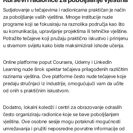
Sudjelovanje u tečajevima i radionicama praktičan je način
za poboljšanje vaših vještina. Mnoge institucije nude
programe koji se fokusiraju na raznolika područja kao što
su komunikacija, upravljanje projektima ili tehničke vještine.
Potražite tečajeve koji pružaju praktično iskustvo i primjenu
u stvarnom svijetu kako biste maksimizirali ishode učenja.
Online platforme poput Coursera, Udemy i LinkedIn
Learning nude širok spektar tečajeva prilagođenih različitim
razinama vještina. Ove platforme često nude tečajeve koje
predaju stručnjaci iz industrije, omogućujući vam da učite
od onih s praktičnim iskustvom.
Dodatno, lokalni koledži i centri za obrazovanje odraslih
često organiziraju radionice koje se bave poboljšanjem
vještina. Ove osobne sesije mogu potaknuti mogućnosti
umrežavanja i pružiti neposredne povratne informacije od