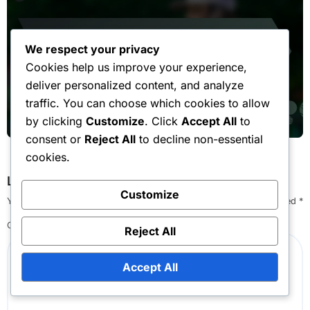
Igrački stilovi tenisača
We respect your privacy
Cookies help us improve your experience,
Mrežni igrač: Taktičan,
deliver personalized content, and analyze
oportunističan, brz
traffic. You can choose which cookies to allow
Marko Novak
Feb 16, 2026
by clicking
Customize
. Click
Accept All
to
consent or
Reject All
to decline non-essential
cookies.
Leave a Reply
Customize
Your email address will not be published.
Required fields are marked
*
Comment
*
Reject All
Accept All