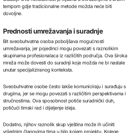
tempom gdje tradicionalne metode možda neće biti
dovoljne.
Prednosti umrežavanja i suradnje
Bit sveobuhvatna osoba poboljšava mogućnosti
umrežavanja, jer pojedinci mogu povezati s raznolikim
skupinama profesionalaca iz različitih područja. Ova široka
mreža može dovesti do suradnji koje možda ne bi nastale
unutar specijaliziranog konteksta.
Sveobuhvatne osobe često lakše komuniciraju i surađuju s
drugima, jer se mogu povezati s različitim perspektivama i
stručnostima. Ova sposobnost potiče suradnički duh,
potičući timski rad i dijeljenje ideja.
Dodatno, njihov raznolik skup vještina može ih učiniti
vrijednim članovima tima u bilo kojem projektu. Kolege