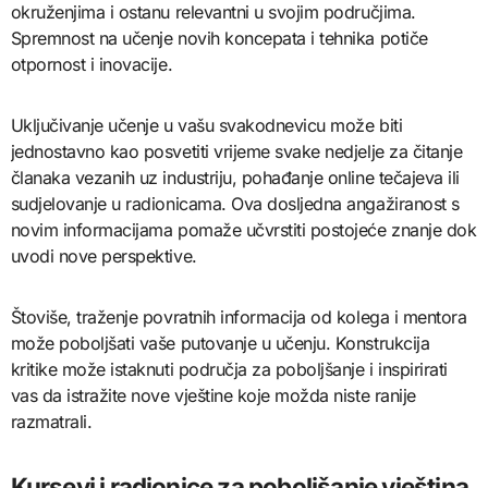
okruženjima i ostanu relevantni u svojim područjima.
Spremnost na učenje novih koncepata i tehnika potiče
otpornost i inovacije.
Uključivanje učenje u vašu svakodnevicu može biti
jednostavno kao posvetiti vrijeme svake nedjelje za čitanje
članaka vezanih uz industriju, pohađanje online tečajeva ili
sudjelovanje u radionicama. Ova dosljedna angažiranost s
novim informacijama pomaže učvrstiti postojeće znanje dok
uvodi nove perspektive.
Štoviše, traženje povratnih informacija od kolega i mentora
može poboljšati vaše putovanje u učenju. Konstrukcija
kritike može istaknuti područja za poboljšanje i inspirirati
vas da istražite nove vještine koje možda niste ranije
razmatrali.
Kursevi i radionice za poboljšanje vještina