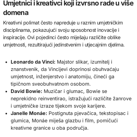
Umjetnici i kreativci koji izvrsno rade u više
domena
Kreativni polimat često napreduje u raznim umjetničkim
disciplinama, pokazujući svoju sposobnost inovacije i
inspiracije. Ovi pojedinci često miješaju različite oblike
umjetnosti, rezultirajući jedinstvenim i utjecajnim djelima.
Leonardo da Vinci:
Majstor slikar, izumitelj i
znanstvenik, da Vincijevi doprinosi obuhvaćaju
umjetnost, inženjerstvo i anatomiju, čineći ga
tipičnom sveobuhvatnom osobom.
David Bowie:
Muzičar i glumac, Bowie se
neprekidno reinventirao, istražujući različite žanrove
i umjetničke izraze tijekom svoje karijere.
Janelle Monáe:
Postignuta pjevačica, tekstopisac i
glumica, Monáe miješa glazbu i film, pomičući
kreativne granice u oba područja.