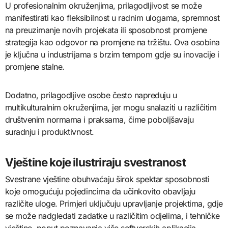
U profesionalnim okruženjima, prilagodljivost se može
manifestirati kao fleksibilnost u radnim ulogama, spremnost
na preuzimanje novih projekata ili sposobnost promjene
strategija kao odgovor na promjene na tržištu. Ova osobina
je ključna u industrijama s brzim tempom gdje su inovacije i
promjene stalne.
Dodatno, prilagodljive osobe često napreduju u
multikulturalnim okruženjima, jer mogu snalaziti u različitim
društvenim normama i praksama, čime poboljšavaju
suradnju i produktivnost.
Vještine koje ilustriraju svestranost
Svestrane vještine obuhvaćaju širok spektar sposobnosti
koje omogućuju pojedincima da učinkovito obavljaju
različite uloge. Primjeri uključuju upravljanje projektima, gdje
se može nadgledati zadatke u različitim odjelima, i tehničke
vještine, poput poznavanja više softverskih aplikacija.