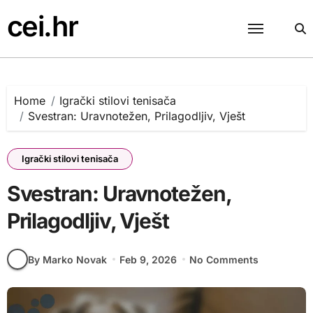
Skip
cei.hr
to
content
Home
Igrački stilovi tenisača
Svestran: Uravnotežen, Prilagodljiv, Vješt
Igrački stilovi tenisača
Svestran: Uravnotežen,
Prilagodljiv, Vješt
By Marko Novak
Feb 9, 2026
No Comments