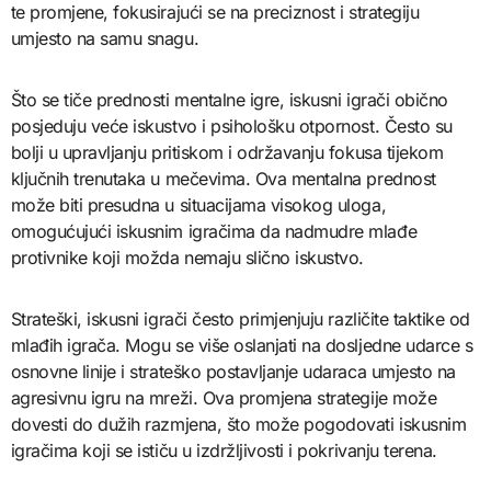
te promjene, fokusirajući se na preciznost i strategiju
umjesto na samu snagu.
Što se tiče prednosti mentalne igre, iskusni igrači obično
posjeduju veće iskustvo i psihološku otpornost. Često su
bolji u upravljanju pritiskom i održavanju fokusa tijekom
ključnih trenutaka u mečevima. Ova mentalna prednost
može biti presudna u situacijama visokog uloga,
omogućujući iskusnim igračima da nadmudre mlađe
protivnike koji možda nemaju slično iskustvo.
Strateški, iskusni igrači često primjenjuju različite taktike od
mlađih igrača. Mogu se više oslanjati na dosljedne udarce s
osnovne linije i strateško postavljanje udaraca umjesto na
agresivnu igru na mreži. Ova promjena strategije može
dovesti do dužih razmjena, što može pogodovati iskusnim
igračima koji se ističu u izdržljivosti i pokrivanju terena.