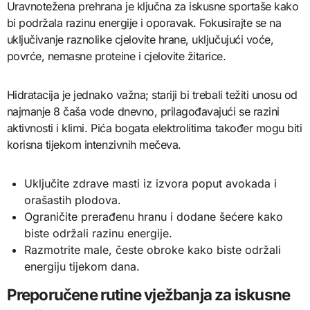
Uravnotežena prehrana je ključna za iskusne sportaše kako
bi podržala razinu energije i oporavak. Fokusirajte se na
uključivanje raznolike cjelovite hrane, uključujući voće,
povrće, nemasne proteine i cjelovite žitarice.
Hidratacija je jednako važna; stariji bi trebali težiti unosu od
najmanje 8 čaša vode dnevno, prilagođavajući se razini
aktivnosti i klimi. Pića bogata elektrolitima također mogu biti
korisna tijekom intenzivnih mečeva.
Uključite zdrave masti iz izvora poput avokada i
orašastih plodova.
Ograničite prerađenu hranu i dodane šećere kako
biste održali razinu energije.
Razmotrite male, česte obroke kako biste održali
energiju tijekom dana.
Preporučene rutine vježbanja za iskusne