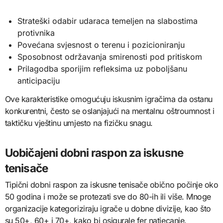
Strateški odabir udaraca temeljen na slabostima
protivnika
Povećana svjesnost o terenu i pozicioniranju
Sposobnost održavanja smirenosti pod pritiskom
Prilagodba sporijim refleksima uz poboljšanu
anticipaciju
Ove karakteristike omogućuju iskusnim igračima da ostanu
konkurentni, često se oslanjajući na mentalnu oštroumnost i
taktičku vještinu umjesto na fizičku snagu.
Uobičajeni dobni raspon za iskusne
tenisače
Tipični dobni raspon za iskusne tenisače obično počinje oko
50 godina i može se protezati sve do 80-ih ili više. Mnoge
organizacije kategoriziraju igrače u dobne divizije, kao što
su 50+, 60+ i 70+, kako bi osigurale fer natjecanje.