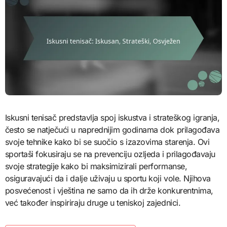
Iskusni tenisač predstavlja spoj iskustva i strateškog igranja,
često se natječući u naprednijim godinama dok prilagođava
svoje tehnike kako bi se suočio s izazovima starenja. Ovi
sportaši fokusiraju se na prevenciju ozljeda i prilagođavaju
svoje strategije kako bi maksimizirali performanse,
osiguravajući da i dalje uživaju u sportu koji vole. Njihova
posvećenost i vještina ne samo da ih drže konkurentnima,
već također inspiriraju druge u teniskoj zajednici.