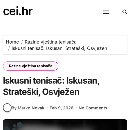
Skip
cei.hr
to
content
Home
Razine vještina tenisača
Iskusni tenisač: Iskusan, Strateški, Osvježen
Razine vještina tenisača
Iskusni tenisač: Iskusan,
Strateški, Osvježen
By Marko Novak
Feb 9, 2026
No Comments