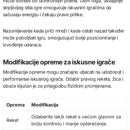
može dovesti do učinkovitijih poena. Osim toga, usvajanje
strpljivijeg stila igre omogućuje iskusnim igračima da
sačuvaju energiju i čekaju prave prilike.
Razumijevanje kada prići mreži i kada ostati nazad također
može poboljšati igru, omogućujući bolje pozicioniranje i
izvođenje udaraca.
Modifikacije opreme za iskusne igrače
Modifikacije opreme mogu značajno utjecati na udobnost i
performanse iskusnog igrača. Odabir pravog reketa, žica i
obuće ključan je za prilagodbu fizičkim promjenama.
Oprema
Modifikacija
Odaberite lakši reket s većom glavom za
Reket
bolju kontrolu i manje opterećenje.