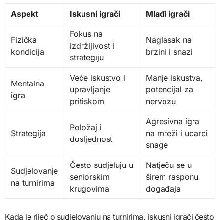
Aspekt
Iskusni igrači
Mlađi igrači
Fokus na
Fizička
Naglasak na
izdržljivost i
kondicija
brzini i snazi
strategiju
Veće iskustvo i
Manje iskustva,
Mentalna
upravljanje
potencijal za
igra
pritiskom
nervozu
Agresivna igra
Položaj i
Strategija
na mreži i udarci
dosljednost
snage
Često sudjeluju u
Natječu se u
Sudjelovanje
seniorskim
širem rasponu
na turnirima
krugovima
događaja
Kada je riječ o sudjelovanju na turnirima, iskusni igrači često