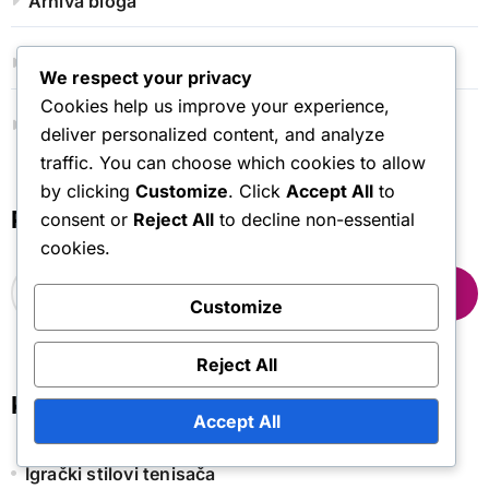
Arhiva bloga
Kontaktirajte nas
We respect your privacy
Cookies help us improve your experience,
Naša priča
deliver personalized content, and analyze
traffic. You can choose which cookies to allow
by clicking
Customize
. Click
Accept All
to
Pretraži
consent or
Reject All
to decline non-essential
cookies.
S
e
Customize
a
r
Reject All
c
h
Kategorije
f
Accept All
o
r
Igrački stilovi tenisača