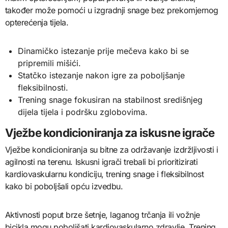
također može pomoći u izgradnji snage bez prekomjernog
opterećenja tijela.
Dinamičko istezanje prije mečeva kako bi se
pripremili mišići.
Statčko istezanje nakon igre za poboljšanje
fleksibilnosti.
Trening snage fokusiran na stabilnost središnjeg
dijela tijela i podršku zglobovima.
Vježbe kondicioniranja za iskusne igrače
Vježbe kondicioniranja su bitne za održavanje izdržljivosti i
agilnosti na terenu. Iskusni igrači trebali bi prioritizirati
kardiovaskularnu kondiciju, trening snage i fleksibilnost
kako bi poboljšali opću izvedbu.
Aktivnosti poput brze šetnje, laganog trčanja ili vožnje
bicikla mogu poboljšati kardiovaskularno zdravlje. Trening