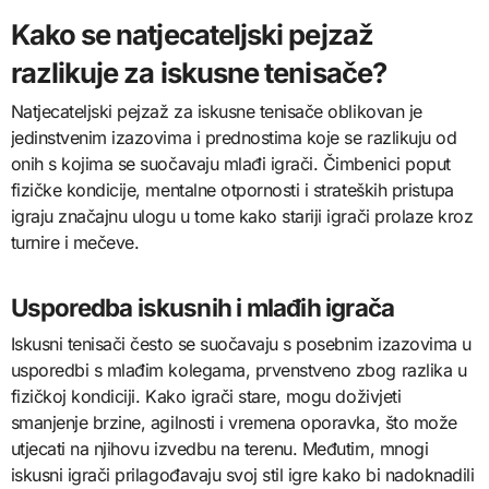
Kako se natjecateljski pejzaž
razlikuje za iskusne tenisače?
Natjecateljski pejzaž za iskusne tenisače oblikovan je
jedinstvenim izazovima i prednostima koje se razlikuju od
onih s kojima se suočavaju mlađi igrači. Čimbenici poput
fizičke kondicije, mentalne otpornosti i strateških pristupa
igraju značajnu ulogu u tome kako stariji igrači prolaze kroz
turnire i mečeve.
Usporedba iskusnih i mlađih igrača
Iskusni tenisači često se suočavaju s posebnim izazovima u
usporedbi s mlađim kolegama, prvenstveno zbog razlika u
fizičkoj kondiciji. Kako igrači stare, mogu doživjeti
smanjenje brzine, agilnosti i vremena oporavka, što može
utjecati na njihovu izvedbu na terenu. Međutim, mnogi
iskusni igrači prilagođavaju svoj stil igre kako bi nadoknadili