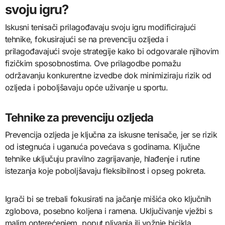
svoju igru?
Iskusni tenisači prilagođavaju svoju igru modificirajući
tehnike, fokusirajući se na prevenciju ozljeda i
prilagođavajući svoje strategije kako bi odgovarale njihovim
fizičkim sposobnostima. Ove prilagodbe pomažu
održavanju konkurentne izvedbe dok minimiziraju rizik od
ozljeda i poboljšavaju opće uživanje u sportu.
Tehnike za prevenciju ozljeda
Prevencija ozljeda je ključna za iskusne tenisače, jer se rizik
od istegnuća i uganuća povećava s godinama. Ključne
tehnike uključuju pravilno zagrijavanje, hlađenje i rutine
istezanja koje poboljšavaju fleksibilnost i opseg pokreta.
Igrači bi se trebali fokusirati na jačanje mišića oko ključnih
zglobova, posebno koljena i ramena. Uključivanje vježbi s
malim opterećenjem, poput plivanja ili vožnje bicikla,